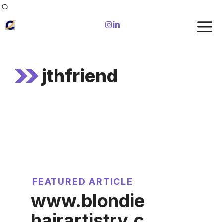
Skip
ㅇ
to
content
jthfriend
FEATURED ARTICLE
www.blondie
hairartistry.c